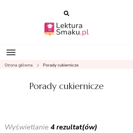
Blog kulinarny –
Lekturasmaku.pl
przepisy – ciasta
Strona główna
Porady cukiernicze
Porady cukiernicze
Wyświetlanie
4 rezultat(ów)